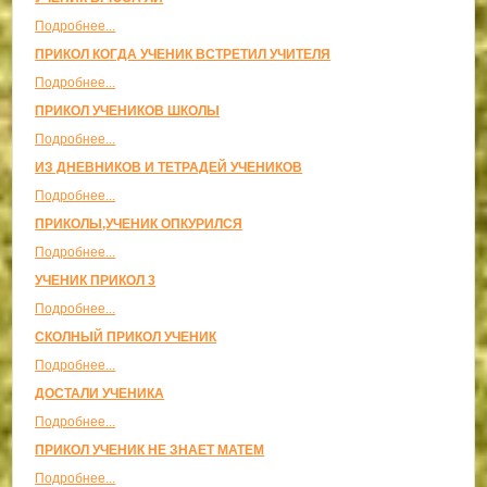
Подробнее...
ПРИКОЛ КОГДА УЧЕНИК ВСТРЕТИЛ УЧИТЕЛЯ
Подробнее...
ПРИКОЛ УЧЕНИКОВ ШКОЛЫ
Подробнее...
ИЗ ДНЕВНИКОВ И ТЕТРАДЕЙ УЧЕНИКОВ
Подробнее...
ПРИКОЛЫ,УЧЕНИК ОПКУРИЛСЯ
Подробнее...
УЧЕНИК ПРИКОЛ 3
Подробнее...
СКОЛНЫЙ ПРИКОЛ УЧЕНИК
Подробнее...
ДОСТАЛИ УЧЕНИКА
Подробнее...
ПРИКОЛ УЧЕНИК НЕ ЗНАЕТ МАТЕМ
Подробнее...