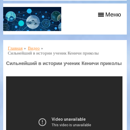
Меню
Главная
»
Видео
»
Сильнейший в истории ученик Кеничи приколы
Сильнейший в истории ученик Кеничи приколы