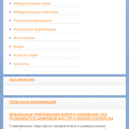
Международная наука
Международные партнеры
Полезная информация
Интересная информация
Фотогалерея
Видео
Новости науки
Контакты
ОБЪЯВЛЕНИЯ
ПОЛЕЗНАЯ ИНФОРМАЦИЯ
МОБИЛЬНЫЕ ПРИЛОЖЕНИЯ НОВОГО ПОКОЛЕНИЯ: КАК
РАЗВИВАЕТСЯ ЦИФРОВОЙ ДОСТУП К ОНЛАЙН-СЕРВИСАМ
Современные смартфоны превратились в универсальные