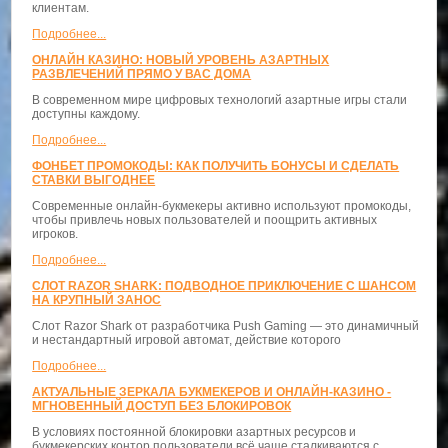
клиентам.
Подробнее...
ОНЛАЙН КАЗИНО: НОВЫЙ УРОВЕНЬ АЗАРТНЫХ
РАЗВЛЕЧЕНИЙ ПРЯМО У ВАС ДОМА
В современном мире цифровых технологий азартные игры стали
доступны каждому.
Подробнее...
ФОНБЕТ ПРОМОКОДЫ: КАК ПОЛУЧИТЬ БОНУСЫ И СДЕЛАТЬ
СТАВКИ ВЫГОДНЕЕ
Современные онлайн-букмекеры активно используют промокоды,
чтобы привлечь новых пользователей и поощрить активных
игроков.
Подробнее...
СЛОТ RAZOR SHARK: ПОДВОДНОЕ ПРИКЛЮЧЕНИЕ С ШАНСОМ
НА КРУПНЫЙ ЗАНОС
Слот Razor Shark от разработчика Push Gaming — это динамичный
и нестандартный игровой автомат, действие которого
Подробнее...
АКТУАЛЬНЫЕ ЗЕРКАЛА БУКМЕКЕРОВ И ОНЛАЙН-КАЗИНО -
МГНОВЕННЫЙ ДОСТУП БЕЗ БЛОКИРОВОК
В условиях постоянной блокировки азартных ресурсов и
букмекерских контор пользователи всё чаще сталкиваются с