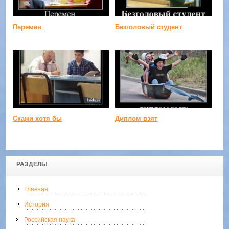
Перемен
Безголовый студент
Скажи хотя бы
Диплом взят
РАЗДЕЛЫ
Главная
История
Российская наука