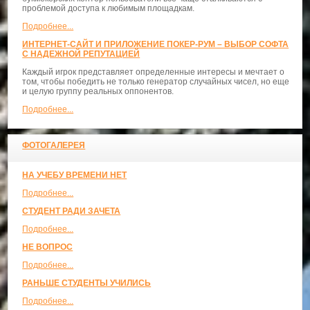
проблемой доступа к любимым площадкам.
Подробнее...
ИНТЕРНЕТ-САЙТ И ПРИЛОЖЕНИЕ ПОКЕР-РУМ – ВЫБОР СОФТА
С НАДЕЖНОЙ РЕПУТАЦИЕЙ
Каждый игрок представляет определенные интересы и мечтает о
том, чтобы победить не только генератор случайных чисел, но еще
и целую группу реальных оппонентов.
Подробнее...
ФОТОГАЛЕРЕЯ
НА УЧЕБУ ВРЕМЕНИ НЕТ
Подробнее...
СТУДЕНТ РАДИ ЗАЧЕТА
Подробнее...
НЕ ВОПРОС
Подробнее...
РАНЬШЕ СТУДЕНТЫ УЧИЛИСЬ
Подробнее...