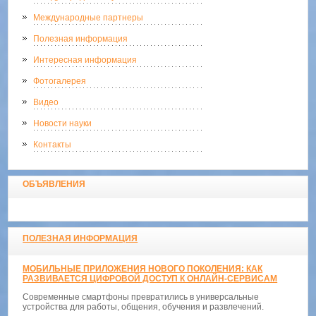
Международные партнеры
Полезная информация
Интересная информация
Фотогалерея
Видео
Новости науки
Контакты
ОБЪЯВЛЕНИЯ
ПОЛЕЗНАЯ ИНФОРМАЦИЯ
МОБИЛЬНЫЕ ПРИЛОЖЕНИЯ НОВОГО ПОКОЛЕНИЯ: КАК
РАЗВИВАЕТСЯ ЦИФРОВОЙ ДОСТУП К ОНЛАЙН-СЕРВИСАМ
Современные смартфоны превратились в универсальные
устройства для работы, общения, обучения и развлечений.