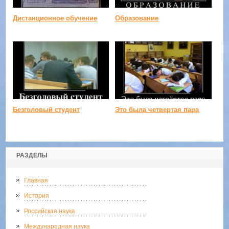
Дистанционное обучение
Образование
Безголовый студент
Это была четвертая пара
РАЗДЕЛЫ
Главная
История
Российская наука
Международная наука