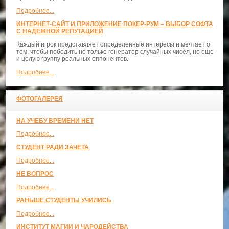
Подробнее...
ИНТЕРНЕТ-САЙТ И ПРИЛОЖЕНИЕ ПОКЕР-РУМ – ВЫБОР СОФТА
С НАДЕЖНОЙ РЕПУТАЦИЕЙ
Каждый игрок представляет определенные интересы и мечтает о
том, чтобы победить не только генератор случайных чисел, но еще
и целую группу реальных оппонентов.
Подробнее...
ФОТОГАЛЕРЕЯ
НА УЧЕБУ ВРЕМЕНИ НЕТ
Подробнее...
СТУДЕНТ РАДИ ЗАЧЕТА
Подробнее...
НЕ ВОПРОС
Подробнее...
РАНЬШЕ СТУДЕНТЫ УЧИЛИСЬ
Подробнее...
ИНСТИТУТ МАГИИ И ЧАРОДЕЙСТВА