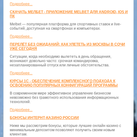
Подробнее...
СКАЧАТЬ МЕЛБЕТ - ПРИЛОЖЕНИЕ MELBET ДЛЯ ANDROID, IOS И
ПК
Melbet — популярная платформа для спортивных ставок и live-
событий, доступная на смартфонах и компьютерах.
Подробнее...
ПЕРЕЛЁТ БЕЗ ОЖИДАНИЙ: КАК УЛЕТЕТЬ ИЗ МОСКВЫ В СОЧИ
УЖЕ СЕГОДНЯ
Ситуации, когда необходимо вылететь в день обращения,
возникают довольно часто: срочная командировка,
незапланированный отпуск или личные обстоятельства.
Подробнее...
КУРСЫ 1С - ОБЕСПЕЧЕНИЕ КОМПЛЕКСНОГО ПОДХОДА К
ОСВОЕНИЮ ПОПУЛЯРНЫХ КОНФИГУРАЦИЙ ПРОГРАММЫ
В современном мире эффективное управление бизнесом
невозможно без грамотного использования информационных
технологий.
Подробнее...
БОНУСЫ ИНТЕРНТ-КАЗИНО РОССИИ
Ниже мы рассмотрим бонусы, которые лучшие онлайн казино с
минимальным депозитом позволяют получить своим новым
клиентам.