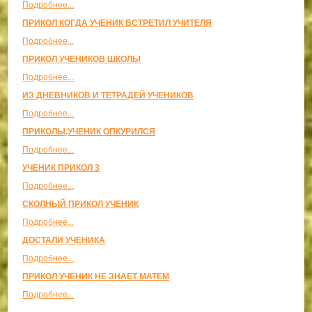
Подробнее...
ПРИКОЛ КОГДА УЧЕНИК ВСТРЕТИЛ УЧИТЕЛЯ
Подробнее...
ПРИКОЛ УЧЕНИКОВ ШКОЛЫ
Подробнее...
ИЗ ДНЕВНИКОВ И ТЕТРАДЕЙ УЧЕНИКОВ
Подробнее...
ПРИКОЛЫ,УЧЕНИК ОПКУРИЛСЯ
Подробнее...
УЧЕНИК ПРИКОЛ 3
Подробнее...
СКОЛНЫЙ ПРИКОЛ УЧЕНИК
Подробнее...
ДОСТАЛИ УЧЕНИКА
Подробнее...
ПРИКОЛ УЧЕНИК НЕ ЗНАЕТ МАТЕМ
Подробнее...