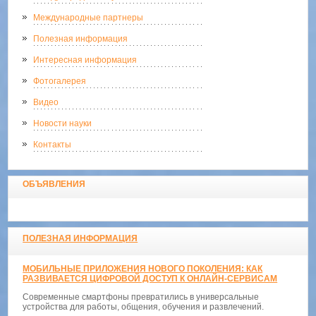
Международные партнеры
Полезная информация
Интересная информация
Фотогалерея
Видео
Новости науки
Контакты
ОБЪЯВЛЕНИЯ
ПОЛЕЗНАЯ ИНФОРМАЦИЯ
МОБИЛЬНЫЕ ПРИЛОЖЕНИЯ НОВОГО ПОКОЛЕНИЯ: КАК
РАЗВИВАЕТСЯ ЦИФРОВОЙ ДОСТУП К ОНЛАЙН-СЕРВИСАМ
Современные смартфоны превратились в универсальные
устройства для работы, общения, обучения и развлечений.