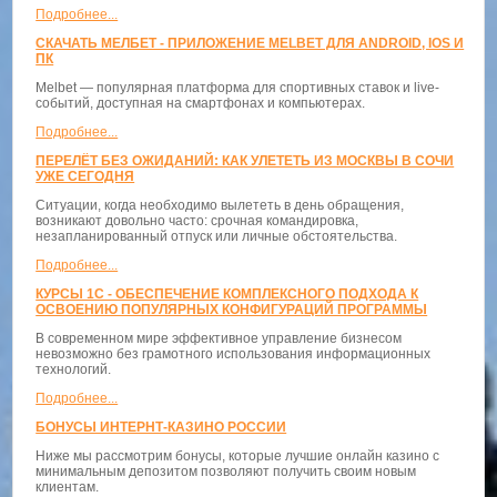
Подробнее...
СКАЧАТЬ МЕЛБЕТ - ПРИЛОЖЕНИЕ MELBET ДЛЯ ANDROID, IOS И
ПК
Melbet — популярная платформа для спортивных ставок и live-
событий, доступная на смартфонах и компьютерах.
Подробнее...
ПЕРЕЛЁТ БЕЗ ОЖИДАНИЙ: КАК УЛЕТЕТЬ ИЗ МОСКВЫ В СОЧИ
УЖЕ СЕГОДНЯ
Ситуации, когда необходимо вылететь в день обращения,
возникают довольно часто: срочная командировка,
незапланированный отпуск или личные обстоятельства.
Подробнее...
КУРСЫ 1С - ОБЕСПЕЧЕНИЕ КОМПЛЕКСНОГО ПОДХОДА К
ОСВОЕНИЮ ПОПУЛЯРНЫХ КОНФИГУРАЦИЙ ПРОГРАММЫ
В современном мире эффективное управление бизнесом
невозможно без грамотного использования информационных
технологий.
Подробнее...
БОНУСЫ ИНТЕРНТ-КАЗИНО РОССИИ
Ниже мы рассмотрим бонусы, которые лучшие онлайн казино с
минимальным депозитом позволяют получить своим новым
клиентам.