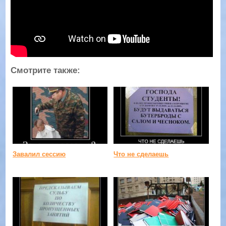
Смотрите также:
Завалил сессию
Что не сделаешь