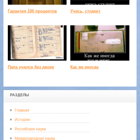
Гарантия 100 процентов
Учись, студент
Папа учился без двоек
Как же иногда
РАЗДЕЛЫ
Главная
История
Российская наука
Международная наука