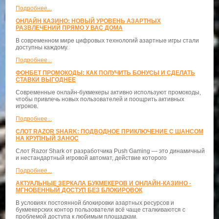
Подробнее...
ОНЛАЙН КАЗИНО: НОВЫЙ УРОВЕНЬ АЗАРТНЫХ
РАЗВЛЕЧЕНИЙ ПРЯМО У ВАС ДОМА
В современном мире цифровых технологий азартные игры стали
доступны каждому.
Подробнее...
ФОНБЕТ ПРОМОКОДЫ: КАК ПОЛУЧИТЬ БОНУСЫ И СДЕЛАТЬ
СТАВКИ ВЫГОДНЕЕ
Современные онлайн-букмекеры активно используют промокоды,
чтобы привлечь новых пользователей и поощрить активных
игроков.
Подробнее...
СЛОТ RAZOR SHARK: ПОДВОДНОЕ ПРИКЛЮЧЕНИЕ С ШАНСОМ
НА КРУПНЫЙ ЗАНОС
Слот Razor Shark от разработчика Push Gaming — это динамичный
и нестандартный игровой автомат, действие которого
Подробнее...
АКТУАЛЬНЫЕ ЗЕРКАЛА БУКМЕКЕРОВ И ОНЛАЙН-КАЗИНО -
МГНОВЕННЫЙ ДОСТУП БЕЗ БЛОКИРОВОК
В условиях постоянной блокировки азартных ресурсов и
букмекерских контор пользователи всё чаще сталкиваются с
проблемой доступа к любимым площадкам.