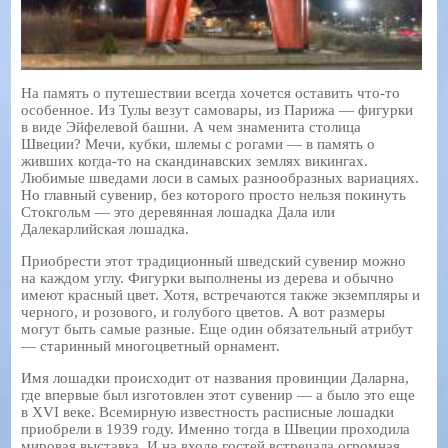
На память о путешествии всегда хочется оставить что-то
особенное. Из Тулы везут самовары, из Парижа — фигурки
в виде Эйфелевой башни. А чем знаменита столица
Швеции? Мечи, кубки, шлемы с рогами — в память о
живших когда-то на скандинавских землях викингах.
Любимые шведами лоси в самых разнообразных вариациях.
Но главный сувенир, без которого просто нельзя покинуть
Стокгольм — это деревянная лошадка Дала или
Далекарлийская лошадка.
Приобрести этот традиционный шведский сувенир можно
на каждом углу. Фигурки выполнены из дерева и обычно
имеют красный цвет. Хотя, встречаются также экземпляры и
черного, и розового, и голубого цветов. А вот размеры
могут быть самые разные. Еще один обязательный атрибут
— старинный многоцветный орнамент.
Имя лошадки происходит от названия провинции Даларна,
где впервые был изготовлен этот сувенир — а было это еще
в XVI веке. Всемирную известность расписные лошадки
приобрели в 1939 году. Именно тогда в Швеции проходила
мировая выставка. И на входе гостей встречала огромная