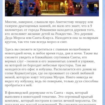
Многие, наверное, слышали про Аметистову пещеру или
галерею драгоценных камней, но мало кто знает, что в 9
километрах от города Реваниеми находится деревня того,
кто исполняет желание детей на Рождество. Это деревня
Деда Мороза или Санта-Клауса. Находится она за полярным
кругом, так что там всегда мороз и снег.
Здесь вы сможете встретиться с главным волшебником
новогодней ночи, в любое время года, дня и ночи. Также вы
сможете увидеть и ближайших спутников Санты, его
верных слуг - гномов и его знаменитых оленей в упряжке,
на которой он бороздит небесные просторы. Там же
находится его офис и избушка. Располагается его домик на
сопке Корватунтури, где он проживает со своей любимой
женой, которую зовут тетушка Муори. Никто никогда не
видел эту избушку, ведь по поверьям, только духи способны
пробраться к ней.
В финляндской деревушке есть Санта - парк, который
выполнен в новогодней тематике. Это огромный крытый
комплекс, который построен в снегах вечной мерзлоты. Он
порадует вас массой развлечений. Вы сможете посмотреть