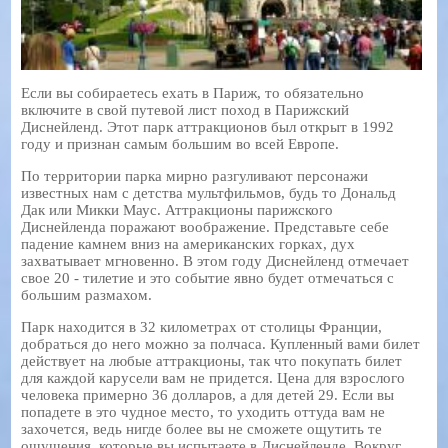
Если вы собираетесь ехать в Париж, то обязательно
включите в свой путевой лист поход в Парижский
Диснейленд. Этот парк аттракционов был открыт в 1992
году и признан самым большим во всей Европе.
По территории парка мирно разгуливают персонажи
известных нам с детства мультфильмов, будь то Дональд
Дак или Микки Маус. Аттракционы парижского
Диснейленда поражают воображение. Представьте себе
падение камнем вниз на американских горках, дух
захватывает мгновенно. В этом году Диснейленд отмечает
свое 20 - тилетие и это событие явно будет отмечаться с
большим размахом.
Парк находится в 32 километрах от столицы Франции,
добраться до него можно за полчаса. Купленный вами билет
действует на любые аттракционы, так что покупать билет
для каждой карусели вам не придется. Цена для взрослого
человека примерно 36 долларов, а для детей 29. Если вы
попадете в это чудное место, то уходить оттуда вам не
захочется, ведь нигде более вы не сможете ощутить те
ощущения, которые вы испытаете в Диснейленде. Вокруг