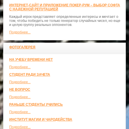
ИНТЕРНЕТ-САЙТ И ПРИЛОЖЕНИЕ ПОКЕР-РУМ – ВЫБОР СОФТА
С НАДЕЖНОЙ РЕПУТАЦИЕЙ
Каждый игрок представляет определенные интересы и мечтает о
том, чтобы победить не только генератор случайных чисел, но еще
и целую группу реальных оппонентов.
Подробнее...
ФОТОГАЛЕРЕЯ
НА УЧЕБУ ВРЕМЕНИ НЕТ
Подробнее...
СТУДЕНТ РАДИ ЗАЧЕТА
Подробнее...
НЕ ВОПРОС
Подробнее...
РАНЬШЕ СТУДЕНТЫ УЧИЛИСЬ
Подробнее...
ИНСТИТУТ МАГИИ И ЧАРОДЕЙСТВА
Подробнее...