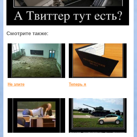
Смотрите также:
Не злите
Теперь я