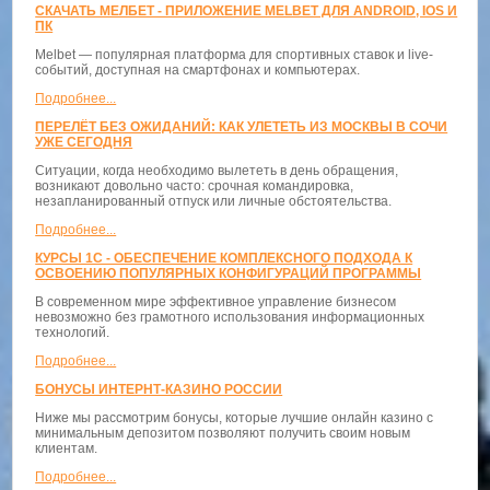
СКАЧАТЬ МЕЛБЕТ - ПРИЛОЖЕНИЕ MELBET ДЛЯ ANDROID, IOS И
ПК
Melbet — популярная платформа для спортивных ставок и live-
событий, доступная на смартфонах и компьютерах.
Подробнее...
ПЕРЕЛЁТ БЕЗ ОЖИДАНИЙ: КАК УЛЕТЕТЬ ИЗ МОСКВЫ В СОЧИ
УЖЕ СЕГОДНЯ
Ситуации, когда необходимо вылететь в день обращения,
возникают довольно часто: срочная командировка,
незапланированный отпуск или личные обстоятельства.
Подробнее...
КУРСЫ 1С - ОБЕСПЕЧЕНИЕ КОМПЛЕКСНОГО ПОДХОДА К
ОСВОЕНИЮ ПОПУЛЯРНЫХ КОНФИГУРАЦИЙ ПРОГРАММЫ
В современном мире эффективное управление бизнесом
невозможно без грамотного использования информационных
технологий.
Подробнее...
БОНУСЫ ИНТЕРНТ-КАЗИНО РОССИИ
Ниже мы рассмотрим бонусы, которые лучшие онлайн казино с
минимальным депозитом позволяют получить своим новым
клиентам.
Подробнее...