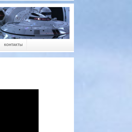
КОНТАКТЫ