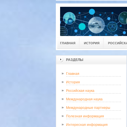
ГЛАВНАЯ
ИСТОРИЯ
РОССИЙСК
РАЗДЕЛЫ
Главная
История
Российская наука
Международная наука
Международные партнеры
Полезная информация
Интересная информация