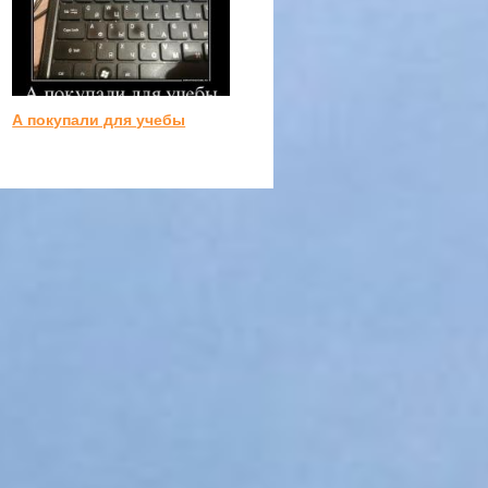
А покупали для учебы