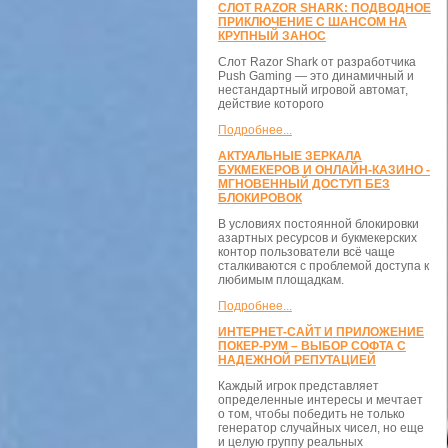
СЛОТ RAZOR SHARK: ПОДВОДНОЕ
ПРИКЛЮЧЕНИЕ С ШАНСОМ НА
КРУПНЫЙ ЗАНОС
Слот Razor Shark от разработчика
Push Gaming — это динамичный и
нестандартный игровой автомат,
действие которого
Подробнее...
АКТУАЛЬНЫЕ ЗЕРКАЛА
БУКМЕКЕРОВ И ОНЛАЙН-КАЗИНО -
МГНОВЕННЫЙ ДОСТУП БЕЗ
БЛОКИРОВОК
В условиях постоянной блокировки
азартных ресурсов и букмекерских
контор пользователи всё чаще
сталкиваются с проблемой доступа к
любимым площадкам.
Подробнее...
ИНТЕРНЕТ-САЙТ И ПРИЛОЖЕНИЕ
ПОКЕР-РУМ – ВЫБОР СОФТА С
НАДЕЖНОЙ РЕПУТАЦИЕЙ
Каждый игрок представляет
определенные интересы и мечтает
о том, чтобы победить не только
генератор случайных чисел, но еще
и целую группу реальных