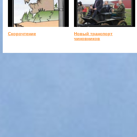
Скорочтение
Новый транспорт
чиновников