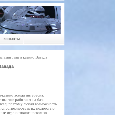
КОНТАКТЫ
на выигрыш в казино Вавада
Вавада
-казино всегда интересна.
томатов работают на базе
исел, поэтому любая возможность
и спрогнозировать их полностью
ные игроки знают несколько