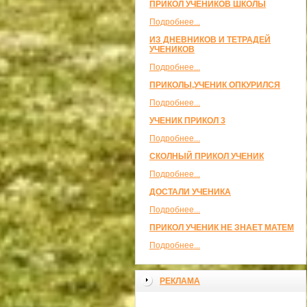
ПРИКОЛ УЧЕНИКОВ ШКОЛЫ
Подробнее...
ИЗ ДНЕВНИКОВ И ТЕТРАДЕЙ
УЧЕНИКОВ
Подробнее...
ПРИКОЛЫ,УЧЕНИК ОПКУРИЛСЯ
Подробнее...
УЧЕНИК ПРИКОЛ 3
Подробнее...
СКОЛНЫЙ ПРИКОЛ УЧЕНИК
Подробнее...
ДОСТАЛИ УЧЕНИКА
Подробнее...
ПРИКОЛ УЧЕНИК НЕ ЗНАЕТ МАТЕМ
Подробнее...
РЕКЛАМА