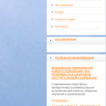
Фотогалерея
Видео
Новости науки
Контакты
ОБЪЯВЛЕНИЯ
ПОЛЕЗНАЯ ИНФОРМАЦИЯ
МОБИЛЬНЫЕ ПРИЛОЖЕНИЯ
НОВОГО ПОКОЛЕНИЯ: КАК
РАЗВИВАЕТСЯ ЦИФРОВОЙ
ДОСТУП К ОНЛАЙН-СЕРВИСАМ
Современные смартфоны
превратились в универсальные
устройства для работы, общения,
обучения и развлечений.
Подробнее...