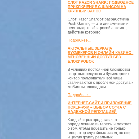
СЛОТ RAZOR SHARK: ПОДВОДНОЕ
ПРИКЛЮЧЕНИЕ С ШАНСОМ НА
КРУПНЫЙ ЗАНОС
Слот Razor Shark от разработчика
Push Gaming — это динамичный и
нестандартный игровой автомат,
действие которого
Подробнее...
АКТУАЛЬНЫЕ ЗЕРКАЛА
БУКМЕКЕРОВ И ОНЛАЙН-КАЗИНО -
МГНОВЕННЫЙ ДОСТУП БЕЗ
БЛОКИРОВОК
В условиях постоянной блокировки
азартных ресурсов и букмекерских
контор пользователи всё чаще
сталкиваются с проблемой доступа к
любимым площадкам.
Подробнее...
ИНТЕРНЕТ-САЙТ И ПРИЛОЖЕНИЕ
ПОКЕР-РУМ – ВЫБОР СОФТА С
НАДЕЖНОЙ РЕПУТАЦИЕЙ
Каждый игрок представляет
определенные интересы и мечтает
о том, чтобы победить не только
генератор случайных чисел, но еще
и целую группу реальных