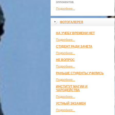
оппонентов.
Подробнее...
ФОТОГАЛЕРЕЯ
НА УЧЕБУ ВРЕМЕНИ НЕТ
Подробнее...
СТУДЕНТ РАДИ ЗАЧЕТА
Подробнее...
НЕ ВОПРОС
Подробнее...
РАНЬШЕ СТУДЕНТЫ УЧИЛИСЬ
Подробнее...
ИНСТИТУТ МАГИИ И
ЧАРОДЕЙСТВА
Подробнее...
УСТНЫЙ ЭКЗАМЕН
Подробнее...