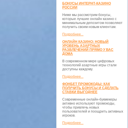
БОНУСЫ ИНТЕРНТ-КАЗИНО
РОССИИ
Ниже мы рассмотрим бонусы,
которые лучшие онлайн казино с
минимальным депозитом позволяют
получить своим новым клиентам.
Подробнее...
ОНЛАЙН КАЗИНО: НОВЫЙ
УРОВЕНЬ АЗАРТНЫХ
РАЗВЛЕЧЕНИЙ ПРЯМО У ВАС
ДОМА
В современном мире цифровых
технологий азартные игры стали
доступны каждому.
Подробнее...
ФОНБЕТ ПРОМОКОДЫ: КАК
ПОЛУЧИТЬ БОНУСЫ И СДЕЛАТЬ
СТАВКИ ВЫГОДНЕЕ
Современные онлайн-букмекеры
активно используют промокоды,
чтобы привлечь новых
пользователей и поощрить активных
игроков.
Подробнее...