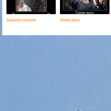
Завалил сессию
Удиви всех