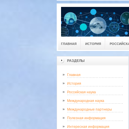
ГЛАВНАЯ
ИСТОРИЯ
РОССИЙСК
РАЗДЕЛЫ
Главная
История
Российская наука
Международная наука
Международные партнеры
Полезная информация
Интересная информация