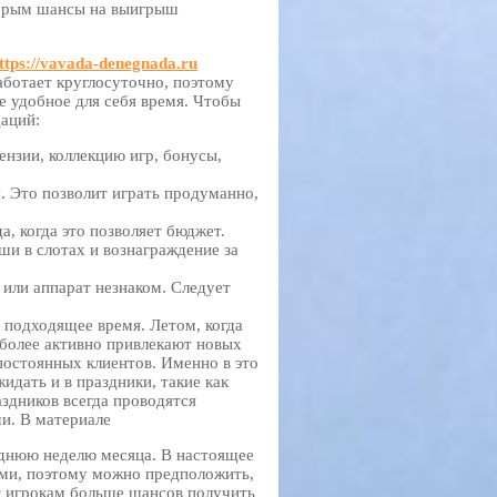
торым шансы на выигрыш
ttps://vavada-denegnada.ru
аботает круглосуточно, поэтому
е удобное для себя время. Чтобы
аций:
нзии, коллекцию игр, бонусы,
. Это позволит играть продуманно,
 когда это позволяет бюджет.
и в слотах и ​​вознаграждение за
 или аппарат незнаком. Следует
 подходящее время. Летом, когда
более активно привлекают новых
постоянных клиентов. Именно в это
дать и в праздники, такие как
аздников всегда проводятся
и. В материале
еднюю неделю месяца. В настоящее
ми, поэтому можно предположить,
т игрокам больше шансов получить