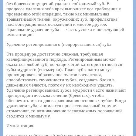
без болевых ощущений удалит необходимый зуб. В
процессе удаления зуба врач выполняет все требования к
проведению этой операции, такие как минимальная
травматизация тканей, окружающих зуб, профилактика
послеоперационных осложнений и многое другое.
Правильное удаление зуба — часть успеха в последующей
имплантации.
Удаление ретенированного (непрорезавшегося) зуба
Эта процедура достаточно сложная, требующая
квалифицированного подхода. Ретенированным может
оказаться любой зуб, но чаще к этой категории относятся
зубы мудрости (восьмерки). Такие зубы часто могут
провоцировать образование очагов воспаления,
способствовать скученности зубов, создавать блоки в
движениях челюсти, поэтому их необходимо удалять.
Удаление ретенированных зубов мудрости часто назначают
при ортодонтическом лечении (брекетах), чтобы
обеспечить место для выравнивания основных зубов. Когда
удалением зуба занимается профессиональный хирург-
стоматолог, то возникновение всевозможных осложнений
сводится к минимуму.
Имплантация.
Сохранить собственный зуб получается не всегда, а ходить