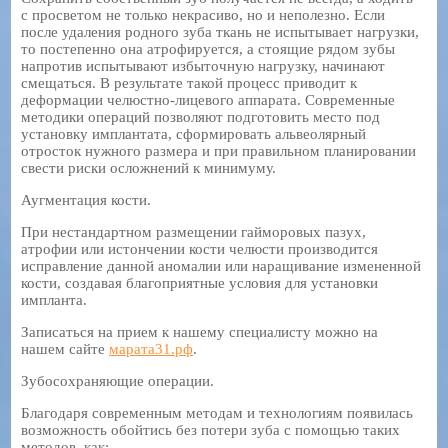
с просветом не только некрасиво, но и неполезно. Если
после удаления родного зуба ткань не испытывает нагрузки,
то постепенно она атрофируется, а стоящие рядом зубы
напротив испытывают избыточную нагрузку, начинают
смещаться. В результате такой процесс приводит к
деформации челюстно-лицевого аппарата. Современные
методики операций позволяют подготовить место под
установку имплантата, сформировать альвеолярный
отросток нужного размера и при правильном планировании
свести риски осложнений к минимуму.
Аугментация кости.
При нестандартном размещении гайморовых пазух,
атрофии или истончении кости челюсти производится
исправление данной аномалии или наращивание измененной
кости, создавая благоприятные условия для установки
импланта.
Записаться на прием к нашему специалисту можно на
нашем сайте
марата31.рф
.
Зубосохраняющие операции.
Благодаря современным методам и технологиям появилась
возможность обойтись без потери зуба с помощью таких
методов, как: