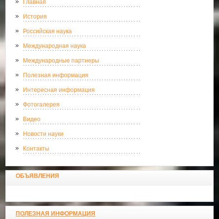
Главная
История
Российская наука
Международная наука
Международные партнеры
Полезная информация
Интересная информация
Фотогалерея
Видео
Новости науки
Контакты
ОБЪЯВЛЕНИЯ
ПОЛЕЗНАЯ ИНФОРМАЦИЯ