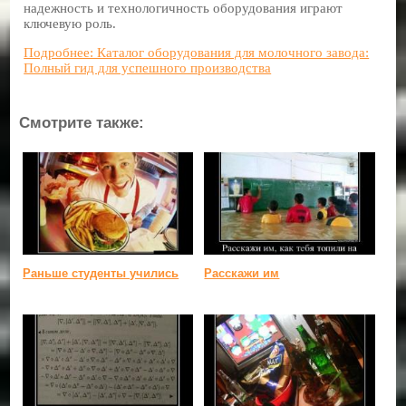
надежность и технологичность оборудования играют
ключевую роль.
Подробнее: Каталог оборудования для молочного завода:
Полный гид для успешного производства
Смотрите также:
Раньше студенты учились
Расскажи им