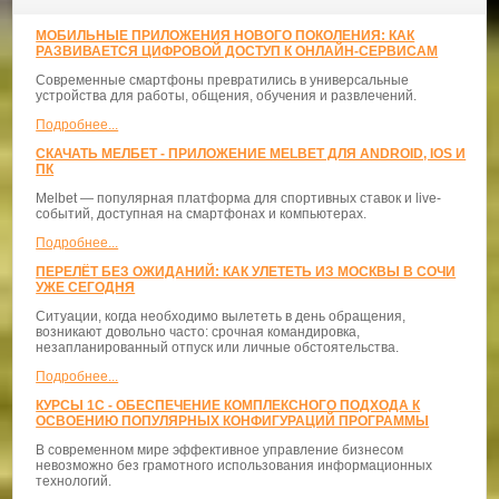
МОБИЛЬНЫЕ ПРИЛОЖЕНИЯ НОВОГО ПОКОЛЕНИЯ: КАК
РАЗВИВАЕТСЯ ЦИФРОВОЙ ДОСТУП К ОНЛАЙН-СЕРВИСАМ
Современные смартфоны превратились в универсальные
устройства для работы, общения, обучения и развлечений.
Подробнее...
СКАЧАТЬ МЕЛБЕТ - ПРИЛОЖЕНИЕ MELBET ДЛЯ ANDROID, IOS И
ПК
Melbet — популярная платформа для спортивных ставок и live-
событий, доступная на смартфонах и компьютерах.
Подробнее...
ПЕРЕЛЁТ БЕЗ ОЖИДАНИЙ: КАК УЛЕТЕТЬ ИЗ МОСКВЫ В СОЧИ
УЖЕ СЕГОДНЯ
Ситуации, когда необходимо вылететь в день обращения,
возникают довольно часто: срочная командировка,
незапланированный отпуск или личные обстоятельства.
Подробнее...
КУРСЫ 1С - ОБЕСПЕЧЕНИЕ КОМПЛЕКСНОГО ПОДХОДА К
ОСВОЕНИЮ ПОПУЛЯРНЫХ КОНФИГУРАЦИЙ ПРОГРАММЫ
В современном мире эффективное управление бизнесом
невозможно без грамотного использования информационных
технологий.