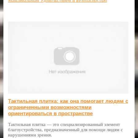
Максимальным Удовольствием и Безопасностью
Тактильная плитка: как она помогает людям с
ограниченными возможностями
ориентироваться в пространстве
Тактильная плитка — это специализированный элемент
благоустройства, предназначенный для помощи людям с
нарушениями зрения.