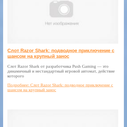
Слот Razor Shark: подводное приключение с
шансом на крупный занос
Слот Razor Shark от разработчика Push Gaming — это
динамичный и нестандартный игровой автомат, действие
которого
Подробнее: Слот Razor Shark: подводное приключение с
шансом на крупный занос