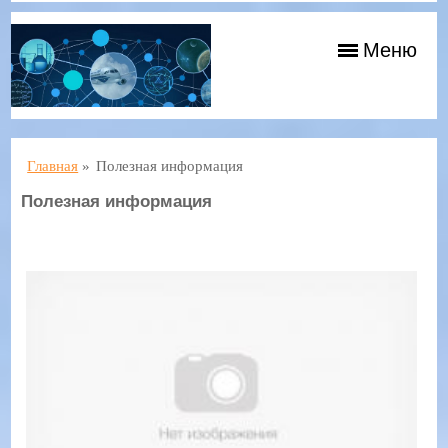
Меню
Главная
»
Полезная информация
Полезная информация