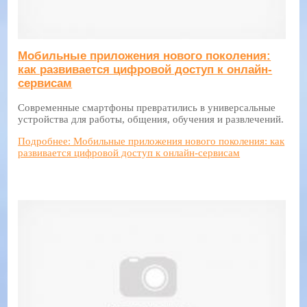
Мобильные приложения нового поколения:
как развивается цифровой доступ к онлайн-
сервисам
Современные смартфоны превратились в универсальные
устройства для работы, общения, обучения и развлечений.
Подробнее: Мобильные приложения нового поколения: как
развивается цифровой доступ к онлайн-сервисам