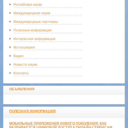
Российская наука
Международная наука
Международные партнеры
Полезная информация
Интересная информация
Фотогалерея
Видео
Новости науки
Контакты
ОБЪЯВЛЕНИЯ
ПОЛЕЗНАЯ ИНФОРМАЦИЯ
МОБИЛЬНЫЕ ПРИЛОЖЕНИЯ НОВОГО ПОКОЛЕНИЯ: КАК
РАЗВИВАЕТСЯ ЦИФРОВОЙ ДОСТУП К ОНЛАЙН-СЕРВИСАМ