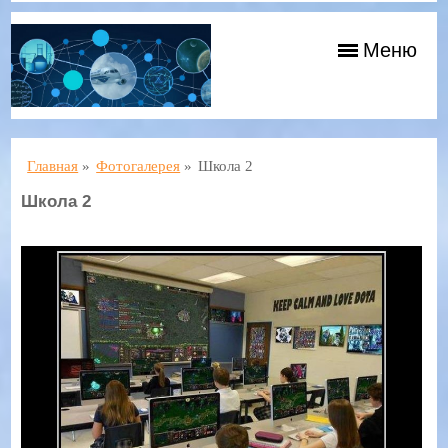
Меню
Главная
»
Фотогалерея
»
Школа 2
Школа 2