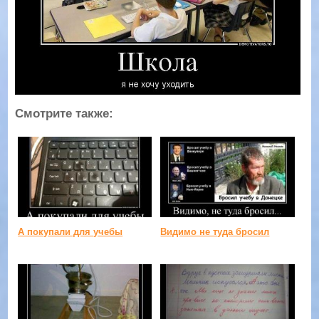
Смотрите также:
А покупали для учебы
Видимо не туда бросил