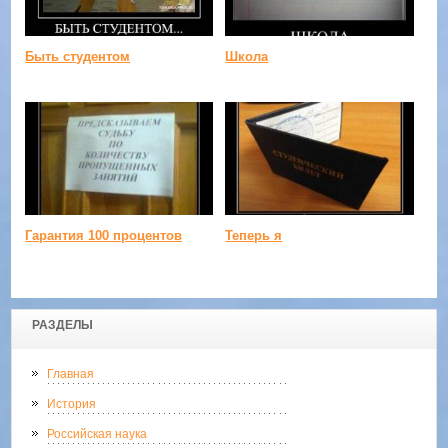
Быть студентом
Школа
Гарантия 100 процентов
Теперь я
РАЗДЕЛЫ
Главная
История
Российская наука