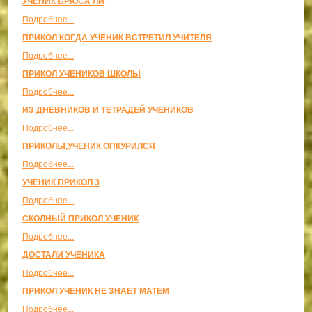
УЧЕНИК БРЮСА ЛИ
Подробнее...
ПРИКОЛ КОГДА УЧЕНИК ВСТРЕТИЛ УЧИТЕЛЯ
Подробнее...
ПРИКОЛ УЧЕНИКОВ ШКОЛЫ
Подробнее...
ИЗ ДНЕВНИКОВ И ТЕТРАДЕЙ УЧЕНИКОВ
Подробнее...
ПРИКОЛЫ,УЧЕНИК ОПКУРИЛСЯ
Подробнее...
УЧЕНИК ПРИКОЛ 3
Подробнее...
СКОЛНЫЙ ПРИКОЛ УЧЕНИК
Подробнее...
ДОСТАЛИ УЧЕНИКА
Подробнее...
ПРИКОЛ УЧЕНИК НЕ ЗНАЕТ МАТЕМ
Подробнее...