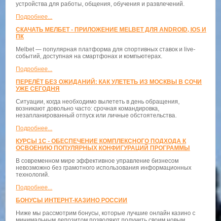
устройства для работы, общения, обучения и развлечений.
Подробнее...
СКАЧАТЬ МЕЛБЕТ - ПРИЛОЖЕНИЕ MELBET ДЛЯ ANDROID, IOS И
ПК
Melbet — популярная платформа для спортивных ставок и live-
событий, доступная на смартфонах и компьютерах.
Подробнее...
ПЕРЕЛЁТ БЕЗ ОЖИДАНИЙ: КАК УЛЕТЕТЬ ИЗ МОСКВЫ В СОЧИ
УЖЕ СЕГОДНЯ
Ситуации, когда необходимо вылететь в день обращения,
возникают довольно часто: срочная командировка,
незапланированный отпуск или личные обстоятельства.
Подробнее...
КУРСЫ 1С - ОБЕСПЕЧЕНИЕ КОМПЛЕКСНОГО ПОДХОДА К
ОСВОЕНИЮ ПОПУЛЯРНЫХ КОНФИГУРАЦИЙ ПРОГРАММЫ
В современном мире эффективное управление бизнесом
невозможно без грамотного использования информационных
технологий.
Подробнее...
БОНУСЫ ИНТЕРНТ-КАЗИНО РОССИИ
Ниже мы рассмотрим бонусы, которые лучшие онлайн казино с
минимальным депозитом позволяют получить своим новым