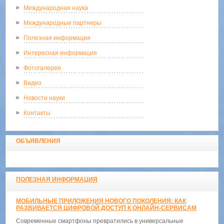
Международная наука
Международные партнеры
Полезная информация
Интересная информация
Фотогалерея
Видео
Новости науки
Контакты
ОБЪЯВЛЕНИЯ
ПОЛЕЗНАЯ ИНФОРМАЦИЯ
МОБИЛЬНЫЕ ПРИЛОЖЕНИЯ НОВОГО ПОКОЛЕНИЯ: КАК
РАЗВИВАЕТСЯ ЦИФРОВОЙ ДОСТУП К ОНЛАЙН-СЕРВИСАМ
Современные смартфоны превратились в универсальные