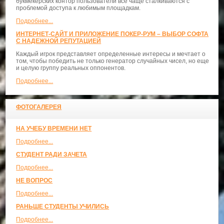
букмекерских контор пользователи всё чаще сталкиваются с
проблемой доступа к любимым площадкам.
Подробнее...
ИНТЕРНЕТ-САЙТ И ПРИЛОЖЕНИЕ ПОКЕР-РУМ – ВЫБОР СОФТА
С НАДЕЖНОЙ РЕПУТАЦИЕЙ
Каждый игрок представляет определенные интересы и мечтает о
том, чтобы победить не только генератор случайных чисел, но еще
и целую группу реальных оппонентов.
Подробнее...
ФОТОГАЛЕРЕЯ
НА УЧЕБУ ВРЕМЕНИ НЕТ
Подробнее...
СТУДЕНТ РАДИ ЗАЧЕТА
Подробнее...
НЕ ВОПРОС
Подробнее...
РАНЬШЕ СТУДЕНТЫ УЧИЛИСЬ
Подробнее...