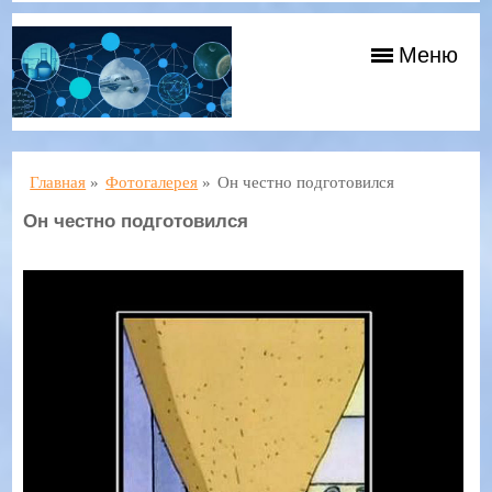
Меню
Главная
»
Фотогалерея
»
Он честно подготовился
Он честно подготовился