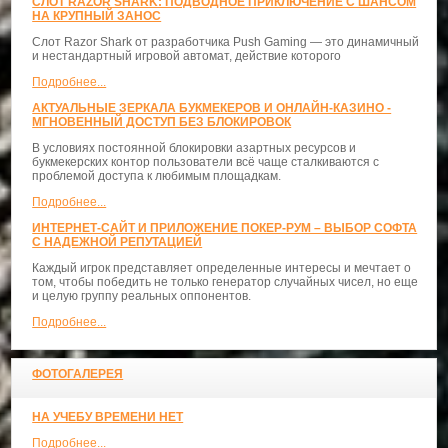
СЛОТ RAZOR SHARK: ПОДВОДНОЕ ПРИКЛЮЧЕНИЕ С ШАНСОМ
НА КРУПНЫЙ ЗАНОС
Слот Razor Shark от разработчика Push Gaming — это динамичный
и нестандартный игровой автомат, действие которого
Подробнее...
АКТУАЛЬНЫЕ ЗЕРКАЛА БУКМЕКЕРОВ И ОНЛАЙН-КАЗИНО -
МГНОВЕННЫЙ ДОСТУП БЕЗ БЛОКИРОВОК
В условиях постоянной блокировки азартных ресурсов и
букмекерских контор пользователи всё чаще сталкиваются с
проблемой доступа к любимым площадкам.
Подробнее...
ИНТЕРНЕТ-САЙТ И ПРИЛОЖЕНИЕ ПОКЕР-РУМ – ВЫБОР СОФТА
С НАДЕЖНОЙ РЕПУТАЦИЕЙ
Каждый игрок представляет определенные интересы и мечтает о
том, чтобы победить не только генератор случайных чисел, но еще
и целую группу реальных оппонентов.
Подробнее...
ФОТОГАЛЕРЕЯ
НА УЧЕБУ ВРЕМЕНИ НЕТ
Подробнее...