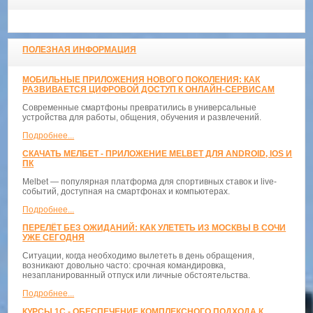
ПОЛЕЗНАЯ ИНФОРМАЦИЯ
МОБИЛЬНЫЕ ПРИЛОЖЕНИЯ НОВОГО ПОКОЛЕНИЯ: КАК
РАЗВИВАЕТСЯ ЦИФРОВОЙ ДОСТУП К ОНЛАЙН-СЕРВИСАМ
Современные смартфоны превратились в универсальные
устройства для работы, общения, обучения и развлечений.
Подробнее...
СКАЧАТЬ МЕЛБЕТ - ПРИЛОЖЕНИЕ MELBET ДЛЯ ANDROID, IOS И
ПК
Melbet — популярная платформа для спортивных ставок и live-
событий, доступная на смартфонах и компьютерах.
Подробнее...
ПЕРЕЛЁТ БЕЗ ОЖИДАНИЙ: КАК УЛЕТЕТЬ ИЗ МОСКВЫ В СОЧИ
УЖЕ СЕГОДНЯ
Ситуации, когда необходимо вылететь в день обращения,
возникают довольно часто: срочная командировка,
незапланированный отпуск или личные обстоятельства.
Подробнее...
КУРСЫ 1С - ОБЕСПЕЧЕНИЕ КОМПЛЕКСНОГО ПОДХОДА К