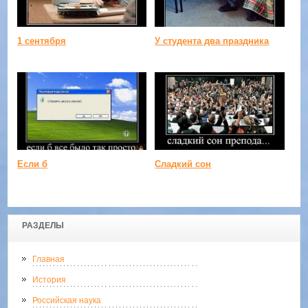
1 сентября
У студента два праздника
Если б
Сладкий сон
РАЗДЕЛЫ
Главная
История
Российская наука