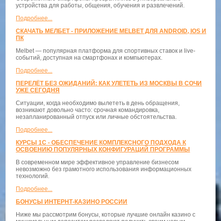
устройства для работы, общения, обучения и развлечений.
Подробнее...
СКАЧАТЬ МЕЛБЕТ - ПРИЛОЖЕНИЕ MELBET ДЛЯ ANDROID, IOS И
ПК
Melbet — популярная платформа для спортивных ставок и live-
событий, доступная на смартфонах и компьютерах.
Подробнее...
ПЕРЕЛЁТ БЕЗ ОЖИДАНИЙ: КАК УЛЕТЕТЬ ИЗ МОСКВЫ В СОЧИ
УЖЕ СЕГОДНЯ
Ситуации, когда необходимо вылететь в день обращения,
возникают довольно часто: срочная командировка,
незапланированный отпуск или личные обстоятельства.
Подробнее...
КУРСЫ 1С - ОБЕСПЕЧЕНИЕ КОМПЛЕКСНОГО ПОДХОДА К
ОСВОЕНИЮ ПОПУЛЯРНЫХ КОНФИГУРАЦИЙ ПРОГРАММЫ
В современном мире эффективное управление бизнесом
невозможно без грамотного использования информационных
технологий.
Подробнее...
БОНУСЫ ИНТЕРНТ-КАЗИНО РОССИИ
Ниже мы рассмотрим бонусы, которые лучшие онлайн казино с