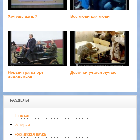
Хочешь жить?
Все люди как люди
Новый транспорт
Девочки учатся лучше
чиновников
РАЗДЕЛЫ
Главная
История
Российская наука