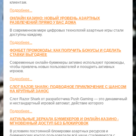
клиентам.
Подробнее...
ОНЛАЙН КАЗИНО: НОВЫЙ УРОВЕНЬ АЗАРТНЫХ
РАЗВЛЕЧЕНИЙ ПРЯМО У ВАС ДОМА
В современном мире цифровых технологий азартные игры стали
доступны каждому.
Подробнее...
ФОНБЕТ ПРОМОКОДЫ: КАК ПОЛУЧИТЬ БОНУСЫ И СДЕЛАТЬ
СТАВКИ ВЫГОДНЕЕ
Современные онлайн-букмекеры активно используют промокоды,
чтобы привлечь новых пользователей и поощрить активных
игроков.
Подробнее...
СЛОТ RAZOR SHARK: ПОДВОДНОЕ ПРИКЛЮЧЕНИЕ С ШАНСОМ
НА КРУПНЫЙ ЗАНОС
Слот Razor Shark от разработчика Push Gaming — это динамичный
и нестандартный игровой автомат, действие которого
Подробнее...
АКТУАЛЬНЫЕ ЗЕРКАЛА БУКМЕКЕРОВ И ОНЛАЙН-КАЗИНО -
МГНОВЕННЫЙ ДОСТУП БЕЗ БЛОКИРОВОК
В условиях постоянной блокировки азартных ресурсов и
букмекерских контор пользователи всё чаще сталкиваются с